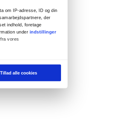
ta om IP-adresse, ID og din
s samarbejdspartnere, der
set indhold, foretage
ormation under
indstillinger
 fra vores
ter
Tillad alle cookies
ting)
 medier og til at analysere
 for sociale medier,
e oplysninger, du har givet
s, hvis du fortsætter med at