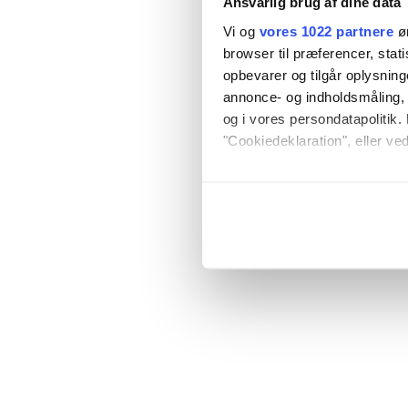
Ansvarlig brug af dine data
Vi og
vores 1022 partnere
øn
browser til præferencer, stat
opbevarer og tilgår oplysning
annonce- og indholdsmåling,
og i vores persondatapolitik. 
"Cookiedeklaration", eller ved
Hvis du tillader det, vil vi og
Indsamle præcise oply
Identificere din enhed
Dine valg anvendes på hele w
Vi bruger cookies til at tilpas
vores trafik. Vi deler også o
annonceringspartnere og anal
dem, eller som de har indsaml
anvende vores hjemmeside.