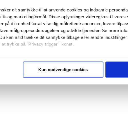
sker dit samtykke til at anvende cookies og indsamle personda
istik og marketingformål. Disse oplysninger videregives til vore
er på din enhed for at vise dig målrettede annoncer, levere tilpas
 lave målgruppeundersøgelser og udvikle tjenester. Se mere inf
Du kan altid trække dit samtykke tilbage eller ændre indstillinger
 at trykke på "Privacy trigger" ikonet.
så gerne:
sninger om din placering, der kan være nøjagtig inden for få me
Kun nødvendige cookies
 baseret på en scanning af dens unikke karakteristika (fingerprin
ebsitet.
se vores indhold og annoncer, til at vise dig funktioner til sociale
plysninger om din brug af vores website med vores partnere inden
ysepartnere. Vores partnere kan kombinere disse data med andr
et fra din brug af deres tjenester. Du samtykker til vores cookie