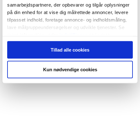
samarbejdspartnere, der opbevarer og tilgår oplysninger
på din enhed for at vise dig målrettede annoncer, levere
tilpasset indhold, foretage annonce- og indholdsmåling,
lave målgruppeundersøgelser og udvikle tjenester. Se
mere information under
indstillinger
og i vores
persondatapolitik. Du kan altid trække dit samtykke
Tillad alle cookies
tilbage eller ændre indstillinger fra vores
"Cookiedeklaration", eller ved at trykke på "Privacy
trigger" ikonet.
Kun nødvendige cookies
Hvis du tillader det, vil vi også gerne:
Indsamle præcise oplysninger om din placering,
der kan være nøjagtig inden for få meter
Identificere din enhed baseret på en scanning af
dens unikke karakteristika (fingerprinting)
Dine valg anvendes på hele websitet.
Vi bruger cookies til at tilpasse vores indhold og