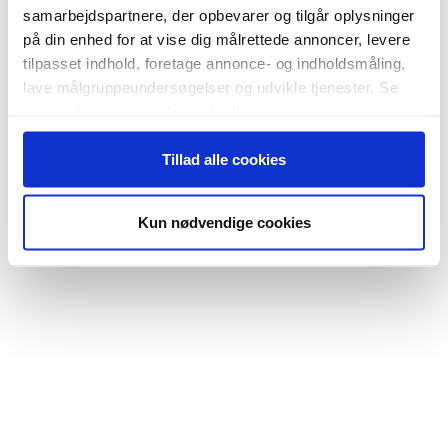
samarbejdspartnere, der opbevarer og tilgår oplysninger
på din enhed for at vise dig målrettede annoncer, levere
tilpasset indhold, foretage annonce- og indholdsmåling,
lave målgruppeundersøgelser og udvikle tjenester. Se
mere information under
indstillinger
og i vores
persondatapolitik. Du kan altid trække dit samtykke
Tillad alle cookies
tilbage eller ændre indstillinger fra vores
"Cookiedeklaration", eller ved at trykke på "Privacy
trigger" ikonet.
Kun nødvendige cookies
Hvis du tillader det, vil vi også gerne:
Indsamle præcise oplysninger om din placering,
der kan være nøjagtig inden for få meter
Identificere din enhed baseret på en scanning af
dens unikke karakteristika (fingerprinting)
Dine valg anvendes på hele websitet.
Vi bruger cookies til at tilpasse vores indhold og