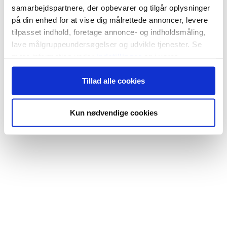
samarbejdspartnere, der opbevarer og tilgår oplysninger
på din enhed for at vise dig målrettede annoncer, levere
tilpasset indhold, foretage annonce- og indholdsmåling,
lave målgruppeundersøgelser og udvikle tjenester. Se
mere information under
indstillinger
og i vores
persondatapolitik. Du kan altid trække dit samtykke
Tillad alle cookies
tilbage eller ændre indstillinger fra vores
"Cookiedeklaration", eller ved at trykke på "Privacy
trigger" ikonet.
Kun nødvendige cookies
Hvis du tillader det, vil vi også gerne:
Indsamle præcise oplysninger om din placering,
der kan være nøjagtig inden for få meter
Identificere din enhed baseret på en scanning af
dens unikke karakteristika (fingerprinting)
Dine valg anvendes på hele websitet.
Vi bruger cookies til at tilpasse vores indhold og