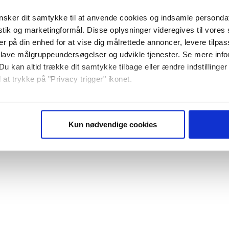
sker dit samtykke til at anvende cookies og indsamle personda
istik og marketingformål. Disse oplysninger videregives til vore
er på din enhed for at vise dig målrettede annoncer, levere tilpas
 lave målgruppeundersøgelser og udvikle tjenester. Se mere inf
Du kan altid trække dit samtykke tilbage eller ændre indstillinger
 at trykke på "Privacy trigger" ikonet.
så gerne:
sninger om din placering, der kan være nøjagtig inden for få me
Kun nødvendige cookies
 baseret på en scanning af dens unikke karakteristika (fingerprin
ebsitet.
se vores indhold og annoncer, til at vise dig funktioner til sociale
plysninger om din brug af vores website med vores partnere inden
ysepartnere. Vores partnere kan kombinere disse data med andr
et fra din brug af deres tjenester. Du samtykker til vores cookie