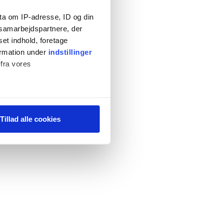
ta om IP-adresse, ID og din
s samarbejdspartnere, der
set indhold, foretage
ormation under
indstillinger
 fra vores
ter
Tillad alle cookies
ting)
 medier og til at analysere
 for sociale medier,
e oplysninger, du har givet
s, hvis du fortsætter med at