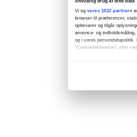
Ansvarlig brug af dine data
Vi og
vores 1022 partnere
øn
browser til præferencer, stat
opbevarer og tilgår oplysning
annonce- og indholdsmåling,
og i vores persondatapolitik. 
"Cookiedeklaration", eller ved
Hvis du tillader det, vil vi og
Indsamle præcise oply
Identificere din enhed
Dine valg anvendes på hele w
Vi bruger cookies til at tilpas
vores trafik. Vi deler også o
annonceringspartnere og anal
dem, eller som de har indsaml
anvende vores hjemmeside.