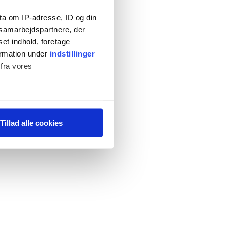
ta om IP-adresse, ID og din
s samarbejdspartnere, der
set indhold, foretage
ormation under
indstillinger
 fra vores
ter
Tillad alle cookies
ting)
 medier og til at analysere
 for sociale medier,
e oplysninger, du har givet
s, hvis du fortsætter med at