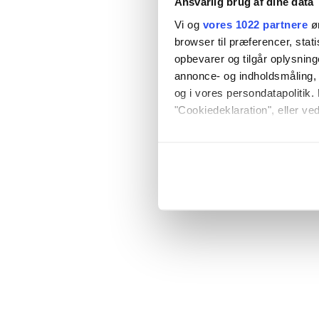
Ansvarlig brug af dine data
Vi og
vores 1022 partnere
øn
browser til præferencer, stat
opbevarer og tilgår oplysning
annonce- og indholdsmåling,
og i vores persondatapolitik. 
"Cookiedeklaration", eller ved
Hvis du tillader det, vil vi og
Indsamle præcise oply
Identificere din enhed
Dine valg anvendes på hele w
Vi bruger cookies til at tilpas
vores trafik. Vi deler også o
annonceringspartnere og anal
dem, eller som de har indsaml
anvende vores hjemmeside.