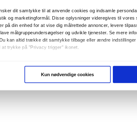
sker dit samtykke til at anvende cookies og indsamle personda
istik og marketingformål. Disse oplysninger videregives til vore
er på din enhed for at vise dig målrettede annoncer, levere tilpas
 lave målgruppeundersøgelser og udvikle tjenester. Se mere inf
Du kan altid trække dit samtykke tilbage eller ændre indstillinger
 at trykke på "Privacy trigger" ikonet.
så gerne:
sninger om din placering, der kan være nøjagtig inden for få me
Kun nødvendige cookies
 baseret på en scanning af dens unikke karakteristika (fingerprin
ebsitet.
se vores indhold og annoncer, til at vise dig funktioner til sociale
plysninger om din brug af vores website med vores partnere inden
ysepartnere. Vores partnere kan kombinere disse data med andr
et fra din brug af deres tjenester. Du samtykker til vores cookie