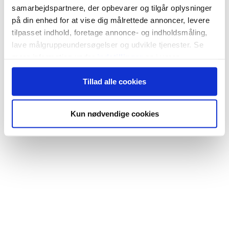
samarbejdspartnere, der opbevarer og tilgår oplysninger
på din enhed for at vise dig målrettede annoncer, levere
tilpasset indhold, foretage annonce- og indholdsmåling,
lave målgruppeundersøgelser og udvikle tjenester. Se
mere information under
indstillinger
og i vores
persondatapolitik. Du kan altid trække dit samtykke
Tillad alle cookies
tilbage eller ændre indstillinger fra vores
"Cookiedeklaration", eller ved at trykke på "Privacy
trigger" ikonet.
Kun nødvendige cookies
Hvis du tillader det, vil vi også gerne:
Indsamle præcise oplysninger om din placering,
der kan være nøjagtig inden for få meter
Identificere din enhed baseret på en scanning af
dens unikke karakteristika (fingerprinting)
Dine valg anvendes på hele websitet.
Vi bruger cookies til at tilpasse vores indhold og