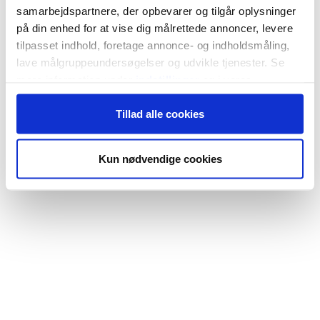
samarbejdspartnere, der opbevarer og tilgår oplysninger
på din enhed for at vise dig målrettede annoncer, levere
tilpasset indhold, foretage annonce- og indholdsmåling,
lave målgruppeundersøgelser og udvikle tjenester. Se
mere information under
indstillinger
og i vores
persondatapolitik. Du kan altid trække dit samtykke
Tillad alle cookies
tilbage eller ændre indstillinger fra vores
"Cookiedeklaration", eller ved at trykke på "Privacy
trigger" ikonet.
Kun nødvendige cookies
Hvis du tillader det, vil vi også gerne:
Indsamle præcise oplysninger om din placering,
der kan være nøjagtig inden for få meter
Identificere din enhed baseret på en scanning af
dens unikke karakteristika (fingerprinting)
Dine valg anvendes på hele websitet.
Vi bruger cookies til at tilpasse vores indhold og