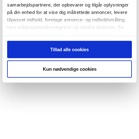
samarbejdspartnere, der opbevarer og tilgår oplysninger
på din enhed for at vise dig målrettede annoncer, levere
tilpasset indhold, foretage annonce- og indholdsmåling,
lave målgruppeundersøgelser og udvikle tjenester. Se
mere information under
indstillinger
og i vores
persondatapolitik. Du kan altid trække dit samtykke
Tillad alle cookies
tilbage eller ændre indstillinger fra vores
"Cookiedeklaration", eller ved at trykke på "Privacy
trigger" ikonet.
Kun nødvendige cookies
Hvis du tillader det, vil vi også gerne:
Indsamle præcise oplysninger om din placering,
der kan være nøjagtig inden for få meter
Identificere din enhed baseret på en scanning af
dens unikke karakteristika (fingerprinting)
Dine valg anvendes på hele websitet.
Vi bruger cookies til at tilpasse vores indhold og