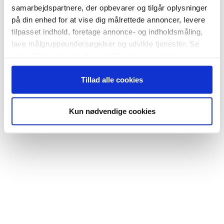
samarbejdspartnere, der opbevarer og tilgår oplysninger
på din enhed for at vise dig målrettede annoncer, levere
tilpasset indhold, foretage annonce- og indholdsmåling,
lave målgruppeundersøgelser og udvikle tjenester. Se
mere information under
indstillinger
og i vores
persondatapolitik. Du kan altid trække dit samtykke
Tillad alle cookies
tilbage eller ændre indstillinger fra vores
"Cookiedeklaration", eller ved at trykke på "Privacy
trigger" ikonet.
Kun nødvendige cookies
Hvis du tillader det, vil vi også gerne:
Indsamle præcise oplysninger om din placering,
der kan være nøjagtig inden for få meter
Identificere din enhed baseret på en scanning af
dens unikke karakteristika (fingerprinting)
Dine valg anvendes på hele websitet.
Vi bruger cookies til at tilpasse vores indhold og