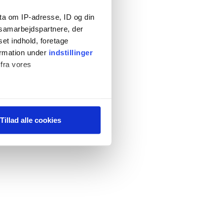
ta om IP-adresse, ID og din
s samarbejdspartnere, der
set indhold, foretage
ormation under
indstillinger
 fra vores
ter
Tillad alle cookies
ting)
 medier og til at analysere
 for sociale medier,
e oplysninger, du har givet
s, hvis du fortsætter med at