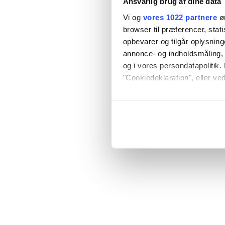
Ansvarlig brug af dine data
Vi og
vores 1022 partnere
øn
browser til præferencer, stat
opbevarer og tilgår oplysning
annonce- og indholdsmåling,
og i vores persondatapolitik. 
"Cookiedeklaration", eller ved
Hvis du tillader det, vil vi og
Indsamle præcise oply
Identificere din enhed
Dine valg anvendes på hele w
Vi bruger cookies til at tilpas
vores trafik. Vi deler også o
annonceringspartnere og anal
dem, eller som de har indsaml
anvende vores hjemmeside.