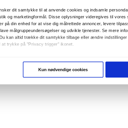
sker dit samtykke til at anvende cookies og indsamle personda
istik og marketingformål. Disse oplysninger videregives til vore
er på din enhed for at vise dig målrettede annoncer, levere tilpas
 lave målgruppeundersøgelser og udvikle tjenester. Se mere inf
Du kan altid trække dit samtykke tilbage eller ændre indstillinger
 at trykke på "Privacy trigger" ikonet.
så gerne:
sninger om din placering, der kan være nøjagtig inden for få me
Kun nødvendige cookies
 baseret på en scanning af dens unikke karakteristika (fingerprin
ebsitet.
se vores indhold og annoncer, til at vise dig funktioner til sociale
plysninger om din brug af vores website med vores partnere inden
ysepartnere. Vores partnere kan kombinere disse data med andr
et fra din brug af deres tjenester. Du samtykker til vores cookie