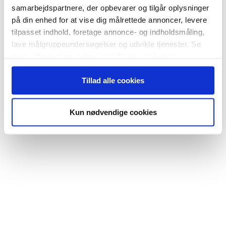
samarbejdspartnere, der opbevarer og tilgår oplysninger
på din enhed for at vise dig målrettede annoncer, levere
tilpasset indhold, foretage annonce- og indholdsmåling,
lave målgruppeundersøgelser og udvikle tjenester. Se
mere information under
indstillinger
og i vores
persondatapolitik. Du kan altid trække dit samtykke
Tillad alle cookies
tilbage eller ændre indstillinger fra vores
"Cookiedeklaration", eller ved at trykke på "Privacy
trigger" ikonet.
Kun nødvendige cookies
Hvis du tillader det, vil vi også gerne:
Indsamle præcise oplysninger om din placering,
der kan være nøjagtig inden for få meter
Identificere din enhed baseret på en scanning af
dens unikke karakteristika (fingerprinting)
Dine valg anvendes på hele websitet.
Vi bruger cookies til at tilpasse vores indhold og