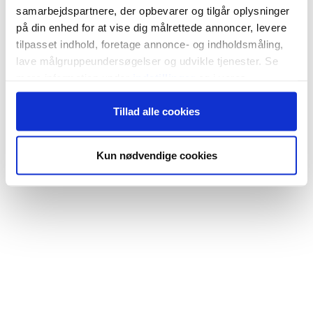
samarbejdspartnere, der opbevarer og tilgår oplysninger
på din enhed for at vise dig målrettede annoncer, levere
tilpasset indhold, foretage annonce- og indholdsmåling,
lave målgruppeundersøgelser og udvikle tjenester. Se
mere information under
indstillinger
og i vores
persondatapolitik. Du kan altid trække dit samtykke
Tillad alle cookies
tilbage eller ændre indstillinger fra vores
"Cookiedeklaration", eller ved at trykke på "Privacy
trigger" ikonet.
Kun nødvendige cookies
Hvis du tillader det, vil vi også gerne:
Indsamle præcise oplysninger om din placering,
der kan være nøjagtig inden for få meter
Identificere din enhed baseret på en scanning af
dens unikke karakteristika (fingerprinting)
Dine valg anvendes på hele websitet.
Vi bruger cookies til at tilpasse vores indhold og