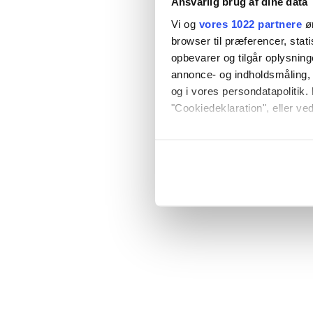
Ansvarlig brug af dine data
Vi og
vores 1022 partnere
øn
browser til præferencer, stat
opbevarer og tilgår oplysning
annonce- og indholdsmåling,
og i vores persondatapolitik. 
"Cookiedeklaration", eller ved
Hvis du tillader det, vil vi og
Indsamle præcise oply
Identificere din enhed
Dine valg anvendes på hele w
Vi bruger cookies til at tilpas
vores trafik. Vi deler også o
annonceringspartnere og anal
dem, eller som de har indsaml
anvende vores hjemmeside.