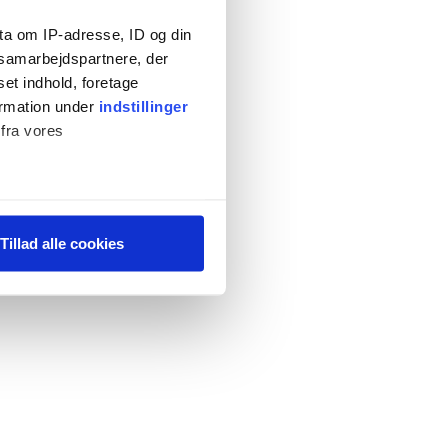
ta om IP-adresse, ID og din
s samarbejdspartnere, der
set indhold, foretage
ormation under
indstillinger
 fra vores
ter
Tillad alle cookies
ting)
 medier og til at analysere
 for sociale medier,
e oplysninger, du har givet
s, hvis du fortsætter med at