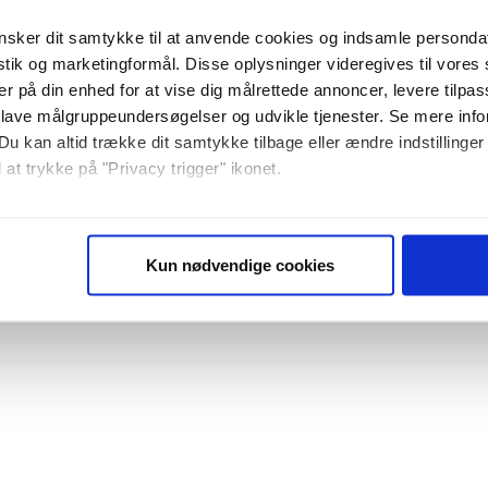
sker dit samtykke til at anvende cookies og indsamle personda
istik og marketingformål. Disse oplysninger videregives til vore
er på din enhed for at vise dig målrettede annoncer, levere tilpas
 lave målgruppeundersøgelser og udvikle tjenester. Se mere inf
Du kan altid trække dit samtykke tilbage eller ændre indstillinger
 at trykke på "Privacy trigger" ikonet.
så gerne:
sninger om din placering, der kan være nøjagtig inden for få me
Kun nødvendige cookies
 baseret på en scanning af dens unikke karakteristika (fingerprin
ebsitet.
se vores indhold og annoncer, til at vise dig funktioner til sociale
plysninger om din brug af vores website med vores partnere inden
ysepartnere. Vores partnere kan kombinere disse data med andr
et fra din brug af deres tjenester. Du samtykker til vores cookie