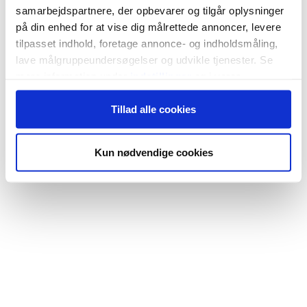
samarbejdspartnere, der opbevarer og tilgår oplysninger
på din enhed for at vise dig målrettede annoncer, levere
tilpasset indhold, foretage annonce- og indholdsmåling,
lave målgruppeundersøgelser og udvikle tjenester. Se
mere information under
indstillinger
og i vores
persondatapolitik. Du kan altid trække dit samtykke
Tillad alle cookies
tilbage eller ændre indstillinger fra vores
"Cookiedeklaration", eller ved at trykke på "Privacy
trigger" ikonet.
Kun nødvendige cookies
Hvis du tillader det, vil vi også gerne:
Indsamle præcise oplysninger om din placering,
der kan være nøjagtig inden for få meter
Identificere din enhed baseret på en scanning af
dens unikke karakteristika (fingerprinting)
Dine valg anvendes på hele websitet.
Vi bruger cookies til at tilpasse vores indhold og