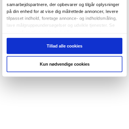
samarbejdspartnere, der opbevarer og tilgår oplysninger
på din enhed for at vise dig målrettede annoncer, levere
tilpasset indhold, foretage annonce- og indholdsmåling,
lave målgruppeundersøgelser og udvikle tjenester. Se
mere information under
indstillinger
og i vores
persondatapolitik. Du kan altid trække dit samtykke
Tillad alle cookies
tilbage eller ændre indstillinger fra vores
"Cookiedeklaration", eller ved at trykke på "Privacy
trigger" ikonet.
Kun nødvendige cookies
Hvis du tillader det, vil vi også gerne:
Indsamle præcise oplysninger om din placering,
der kan være nøjagtig inden for få meter
Identificere din enhed baseret på en scanning af
dens unikke karakteristika (fingerprinting)
Dine valg anvendes på hele websitet.
Vi bruger cookies til at tilpasse vores indhold og