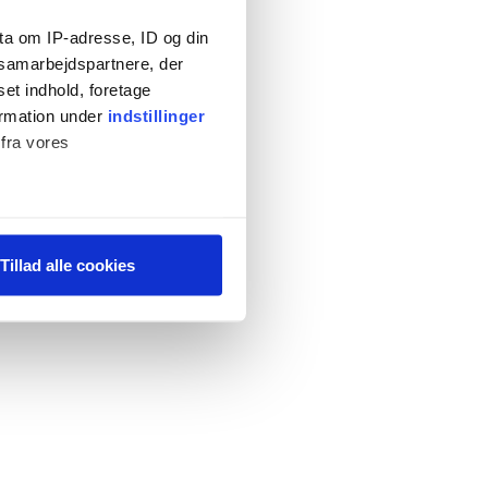
ta om IP-adresse, ID og din
s samarbejdspartnere, der
set indhold, foretage
ormation under
indstillinger
 fra vores
ter
Tillad alle cookies
ting)
 medier og til at analysere
 for sociale medier,
e oplysninger, du har givet
s, hvis du fortsætter med at