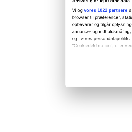
Ansvarlig brug af dine data
Vi og
vores 1022 partnere
øn
browser til præferencer, stat
opbevarer og tilgår oplysning
annonce- og indholdsmåling,
og i vores persondatapolitik. 
"Cookiedeklaration", eller ved
Hvis du tillader det, vil vi og
Indsamle præcise oply
Identificere din enhed
Dine valg anvendes på hele w
Vi bruger cookies til at tilpas
vores trafik. Vi deler også o
annonceringspartnere og anal
dem, eller som de har indsaml
anvende vores hjemmeside.