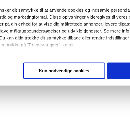
sker dit samtykke til at anvende cookies og indsamle personda
istik og marketingformål. Disse oplysninger videregives til vore
er på din enhed for at vise dig målrettede annoncer, levere tilpas
 lave målgruppeundersøgelser og udvikle tjenester. Se mere inf
Du kan altid trække dit samtykke tilbage eller ændre indstillinger
 at trykke på "Privacy trigger" ikonet.
så gerne:
sninger om din placering, der kan være nøjagtig inden for få me
Kun nødvendige cookies
 baseret på en scanning af dens unikke karakteristika (fingerprin
ebsitet.
se vores indhold og annoncer, til at vise dig funktioner til sociale
plysninger om din brug af vores website med vores partnere inden
ysepartnere. Vores partnere kan kombinere disse data med andr
et fra din brug af deres tjenester. Du samtykker til vores cookie