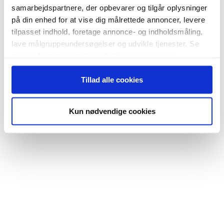
samarbejdspartnere, der opbevarer og tilgår oplysninger
på din enhed for at vise dig målrettede annoncer, levere
tilpasset indhold, foretage annonce- og indholdsmåling,
lave målgruppeundersøgelser og udvikle tjenester. Se
mere information under
indstillinger
og i vores
persondatapolitik. Du kan altid trække dit samtykke
Tillad alle cookies
tilbage eller ændre indstillinger fra vores
"Cookiedeklaration", eller ved at trykke på "Privacy
trigger" ikonet.
Kun nødvendige cookies
Hvis du tillader det, vil vi også gerne:
Indsamle præcise oplysninger om din placering,
der kan være nøjagtig inden for få meter
Identificere din enhed baseret på en scanning af
dens unikke karakteristika (fingerprinting)
Dine valg anvendes på hele websitet.
Vi bruger cookies til at tilpasse vores indhold og