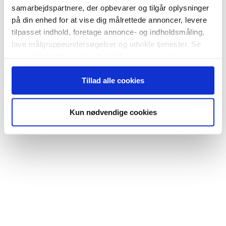
samarbejdspartnere, der opbevarer og tilgår oplysninger
på din enhed for at vise dig målrettede annoncer, levere
tilpasset indhold, foretage annonce- og indholdsmåling,
lave målgruppeundersøgelser og udvikle tjenester. Se
mere information under
indstillinger
og i vores
persondatapolitik. Du kan altid trække dit samtykke
Tillad alle cookies
tilbage eller ændre indstillinger fra vores
"Cookiedeklaration", eller ved at trykke på "Privacy
trigger" ikonet.
Kun nødvendige cookies
Hvis du tillader det, vil vi også gerne:
Indsamle præcise oplysninger om din placering,
der kan være nøjagtig inden for få meter
Identificere din enhed baseret på en scanning af
dens unikke karakteristika (fingerprinting)
Dine valg anvendes på hele websitet.
Vi bruger cookies til at tilpasse vores indhold og