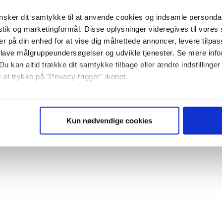
sker dit samtykke til at anvende cookies og indsamle personda
istik og marketingformål. Disse oplysninger videregives til vore
er på din enhed for at vise dig målrettede annoncer, levere tilpas
 lave målgruppeundersøgelser og udvikle tjenester. Se mere inf
Du kan altid trække dit samtykke tilbage eller ændre indstillinger
 at trykke på "Privacy trigger" ikonet.
så gerne:
sninger om din placering, der kan være nøjagtig inden for få me
Kun nødvendige cookies
 baseret på en scanning af dens unikke karakteristika (fingerprin
ebsitet.
se vores indhold og annoncer, til at vise dig funktioner til sociale
plysninger om din brug af vores website med vores partnere inden
ysepartnere. Vores partnere kan kombinere disse data med andr
et fra din brug af deres tjenester. Du samtykker til vores cookie