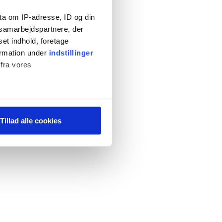
ta om IP-adresse, ID og din
s samarbejdspartnere, der
set indhold, foretage
ormation under
indstillinger
 fra vores
ter
Tillad alle cookies
ting)
 medier og til at analysere
 for sociale medier,
e oplysninger, du har givet
s, hvis du fortsætter med at