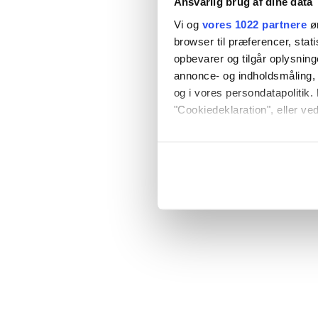
Ansvarlig brug af dine data
Vi og
vores 1022 partnere
øn
browser til præferencer, stat
opbevarer og tilgår oplysning
annonce- og indholdsmåling,
og i vores persondatapolitik. 
"Cookiedeklaration", eller ved
Hvis du tillader det, vil vi og
Indsamle præcise oply
Identificere din enhed
Dine valg anvendes på hele w
Vi bruger cookies til at tilpas
vores trafik. Vi deler også o
annonceringspartnere og anal
dem, eller som de har indsaml
anvende vores hjemmeside.