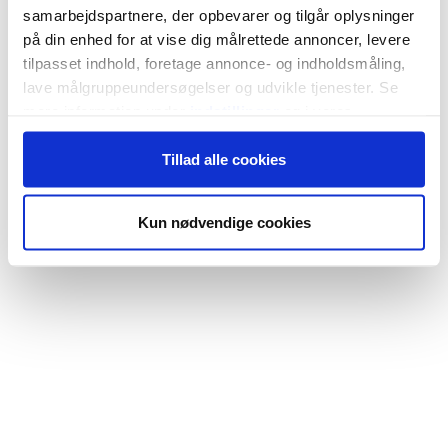
samarbejdspartnere, der opbevarer og tilgår oplysninger
på din enhed for at vise dig målrettede annoncer, levere
tilpasset indhold, foretage annonce- og indholdsmåling,
lave målgruppeundersøgelser og udvikle tjenester. Se
mere information under
indstillinger
og i vores
persondatapolitik. Du kan altid trække dit samtykke
Tillad alle cookies
tilbage eller ændre indstillinger fra vores
"Cookiedeklaration", eller ved at trykke på "Privacy
trigger" ikonet.
Kun nødvendige cookies
Hvis du tillader det, vil vi også gerne:
Indsamle præcise oplysninger om din placering,
der kan være nøjagtig inden for få meter
Identificere din enhed baseret på en scanning af
dens unikke karakteristika (fingerprinting)
Dine valg anvendes på hele websitet.
Vi bruger cookies til at tilpasse vores indhold og