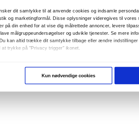
sker dit samtykke til at anvende cookies og indsamle personda
istik og marketingformål. Disse oplysninger videregives til vore
er på din enhed for at vise dig målrettede annoncer, levere tilpas
 lave målgruppeundersøgelser og udvikle tjenester. Se mere inf
Du kan altid trække dit samtykke tilbage eller ændre indstillinger
 at trykke på "Privacy trigger" ikonet.
så gerne:
sninger om din placering, der kan være nøjagtig inden for få me
Kun nødvendige cookies
 baseret på en scanning af dens unikke karakteristika (fingerprin
ebsitet.
se vores indhold og annoncer, til at vise dig funktioner til sociale
plysninger om din brug af vores website med vores partnere inden
ysepartnere. Vores partnere kan kombinere disse data med andr
et fra din brug af deres tjenester. Du samtykker til vores cookie