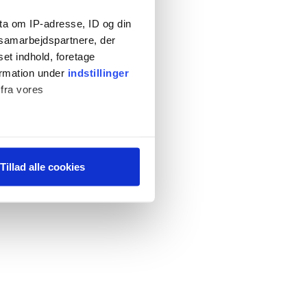
ta om IP-adresse, ID og din
s samarbejdspartnere, der
set indhold, foretage
ormation under
indstillinger
 fra vores
ter
Tillad alle cookies
ting)
 medier og til at analysere
 for sociale medier,
e oplysninger, du har givet
s, hvis du fortsætter med at