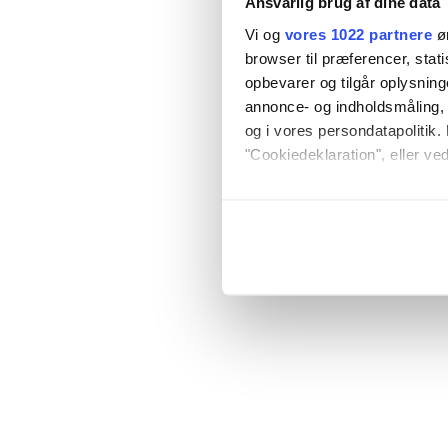
Ansvarlig brug af dine data
Vi og
vores 1022 partnere
øn
browser til præferencer, stat
opbevarer og tilgår oplysning
annonce- og indholdsmåling,
og i vores persondatapolitik. 
"Cookiedeklaration", eller ved
Hvis du tillader det, vil vi og
Indsamle præcise oply
Identificere din enhed
Dine valg anvendes på hele w
Vi bruger cookies til at tilpas
vores trafik. Vi deler også o
annonceringspartnere og anal
dem, eller som de har indsaml
anvende vores hjemmeside.