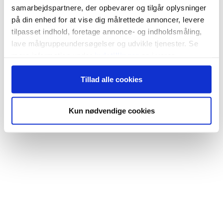
samarbejdspartnere, der opbevarer og tilgår oplysninger
på din enhed for at vise dig målrettede annoncer, levere
tilpasset indhold, foretage annonce- og indholdsmåling,
lave målgruppeundersøgelser og udvikle tjenester. Se
mere information under
indstillinger
og i vores
persondatapolitik. Du kan altid trække dit samtykke
Tillad alle cookies
tilbage eller ændre indstillinger fra vores
"Cookiedeklaration", eller ved at trykke på "Privacy
trigger" ikonet.
Kun nødvendige cookies
Hvis du tillader det, vil vi også gerne:
Indsamle præcise oplysninger om din placering,
der kan være nøjagtig inden for få meter
Identificere din enhed baseret på en scanning af
dens unikke karakteristika (fingerprinting)
Dine valg anvendes på hele websitet.
Vi bruger cookies til at tilpasse vores indhold og