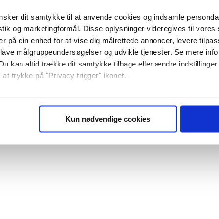
sker dit samtykke til at anvende cookies og indsamle personda
istik og marketingformål. Disse oplysninger videregives til vore
er på din enhed for at vise dig målrettede annoncer, levere tilpas
 lave målgruppeundersøgelser og udvikle tjenester. Se mere inf
Du kan altid trække dit samtykke tilbage eller ændre indstillinger
 at trykke på "Privacy trigger" ikonet.
så gerne:
sninger om din placering, der kan være nøjagtig inden for få me
Kun nødvendige cookies
 baseret på en scanning af dens unikke karakteristika (fingerprin
ebsitet.
se vores indhold og annoncer, til at vise dig funktioner til sociale
plysninger om din brug af vores website med vores partnere inden
ysepartnere. Vores partnere kan kombinere disse data med andr
et fra din brug af deres tjenester. Du samtykker til vores cookie