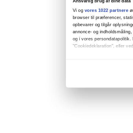
Ansvarlig brug af dine data
Vi og
vores 1022 partnere
øn
browser til præferencer, stat
opbevarer og tilgår oplysning
annonce- og indholdsmåling,
og i vores persondatapolitik. 
"Cookiedeklaration", eller ved
Hvis du tillader det, vil vi og
Indsamle præcise oply
Identificere din enhed
Dine valg anvendes på hele w
Vi bruger cookies til at tilpas
vores trafik. Vi deler også o
annonceringspartnere og anal
dem, eller som de har indsaml
anvende vores hjemmeside.