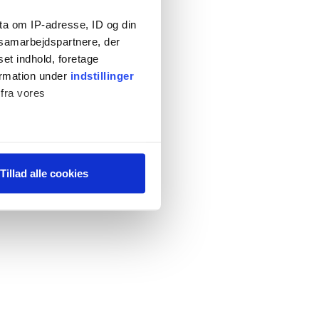
ta om IP-adresse, ID og din
s samarbejdspartnere, der
set indhold, foretage
ormation under
indstillinger
 fra vores
ter
Tillad alle cookies
ting)
 medier og til at analysere
 for sociale medier,
e oplysninger, du har givet
s, hvis du fortsætter med at