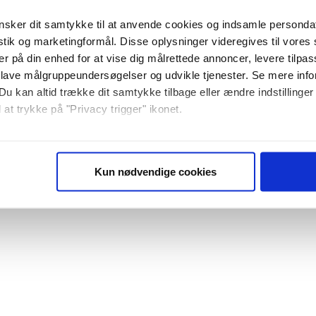
sker dit samtykke til at anvende cookies og indsamle personda
istik og marketingformål. Disse oplysninger videregives til vore
er på din enhed for at vise dig målrettede annoncer, levere tilpas
 lave målgruppeundersøgelser og udvikle tjenester. Se mere inf
Du kan altid trække dit samtykke tilbage eller ændre indstillinger
 at trykke på "Privacy trigger" ikonet.
så gerne:
sninger om din placering, der kan være nøjagtig inden for få me
Kun nødvendige cookies
 baseret på en scanning af dens unikke karakteristika (fingerprin
ebsitet.
se vores indhold og annoncer, til at vise dig funktioner til sociale
plysninger om din brug af vores website med vores partnere inden
ysepartnere. Vores partnere kan kombinere disse data med andr
et fra din brug af deres tjenester. Du samtykker til vores cookie