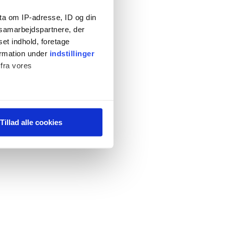
ta om IP-adresse, ID og din
s samarbejdspartnere, der
set indhold, foretage
ormation under
indstillinger
 fra vores
ter
Tillad alle cookies
ting)
 medier og til at analysere
 for sociale medier,
e oplysninger, du har givet
s, hvis du fortsætter med at