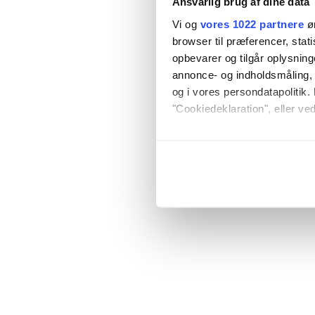
Ansvarlig brug af dine data
Vi og
vores 1022 partnere
øn
browser til præferencer, stat
opbevarer og tilgår oplysning
annonce- og indholdsmåling,
og i vores persondatapolitik. 
"Cookiedeklaration", eller ved
Hvis du tillader det, vil vi og
Indsamle præcise oply
Identificere din enhed
Dine valg anvendes på hele w
Vi bruger cookies til at tilpas
vores trafik. Vi deler også o
annonceringspartnere og anal
dem, eller som de har indsaml
anvende vores hjemmeside.