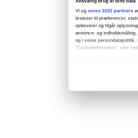
Ansvarlig brug af dine data
Vi og
vores 1022 partnere
øn
browser til præferencer, stat
opbevarer og tilgår oplysning
annonce- og indholdsmåling,
og i vores persondatapolitik. 
"Cookiedeklaration", eller ved
Hvis du tillader det, vil vi og
Indsamle præcise oply
Identificere din enhed
Dine valg anvendes på hele w
Vi bruger cookies til at tilpas
vores trafik. Vi deler også o
annonceringspartnere og anal
dem, eller som de har indsaml
anvende vores hjemmeside.