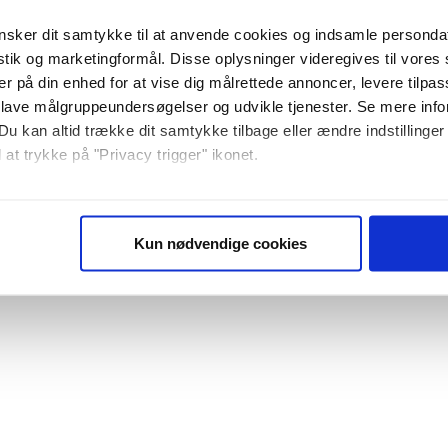
sker dit samtykke til at anvende cookies og indsamle personda
istik og marketingformål. Disse oplysninger videregives til vore
er på din enhed for at vise dig målrettede annoncer, levere tilpas
 lave målgruppeundersøgelser og udvikle tjenester. Se mere inf
Du kan altid trække dit samtykke tilbage eller ændre indstillinger
 at trykke på "Privacy trigger" ikonet.
så gerne:
sninger om din placering, der kan være nøjagtig inden for få me
Kun nødvendige cookies
 baseret på en scanning af dens unikke karakteristika (fingerprin
ebsitet.
se vores indhold og annoncer, til at vise dig funktioner til sociale
plysninger om din brug af vores website med vores partnere inden
ysepartnere. Vores partnere kan kombinere disse data med andr
et fra din brug af deres tjenester. Du samtykker til vores cookie