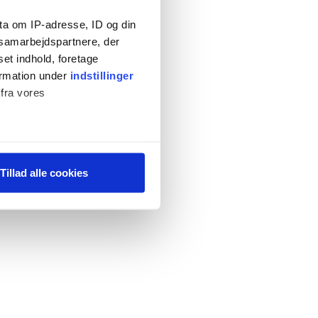
ta om IP-adresse, ID og din
s samarbejdspartnere, der
set indhold, foretage
ormation under
indstillinger
 fra vores
ter
Tillad alle cookies
ting)
 medier og til at analysere
 for sociale medier,
e oplysninger, du har givet
s, hvis du fortsætter med at