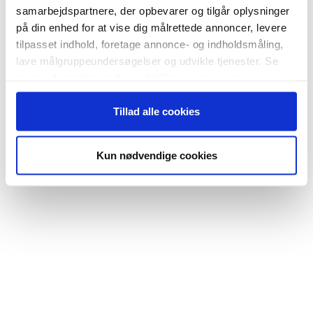
samarbejdspartnere, der opbevarer og tilgår oplysninger
på din enhed for at vise dig målrettede annoncer, levere
tilpasset indhold, foretage annonce- og indholdsmåling,
lave målgruppeundersøgelser og udvikle tjenester. Se
mere information under
indstillinger
og i vores
persondatapolitik. Du kan altid trække dit samtykke
Tillad alle cookies
tilbage eller ændre indstillinger fra vores
"Cookiedeklaration", eller ved at trykke på "Privacy
trigger" ikonet.
Kun nødvendige cookies
Hvis du tillader det, vil vi også gerne:
Indsamle præcise oplysninger om din placering,
der kan være nøjagtig inden for få meter
Identificere din enhed baseret på en scanning af
dens unikke karakteristika (fingerprinting)
Dine valg anvendes på hele websitet.
Vi bruger cookies til at tilpasse vores indhold og