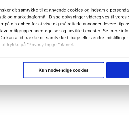
sker dit samtykke til at anvende cookies og indsamle personda
istik og marketingformål. Disse oplysninger videregives til vore
er på din enhed for at vise dig målrettede annoncer, levere tilpas
 lave målgruppeundersøgelser og udvikle tjenester. Se mere inf
Du kan altid trække dit samtykke tilbage eller ændre indstillinger
 at trykke på "Privacy trigger" ikonet.
så gerne:
sninger om din placering, der kan være nøjagtig inden for få me
Kun nødvendige cookies
 baseret på en scanning af dens unikke karakteristika (fingerprin
ebsitet.
se vores indhold og annoncer, til at vise dig funktioner til sociale
plysninger om din brug af vores website med vores partnere inden
ysepartnere. Vores partnere kan kombinere disse data med andr
et fra din brug af deres tjenester. Du samtykker til vores cookie