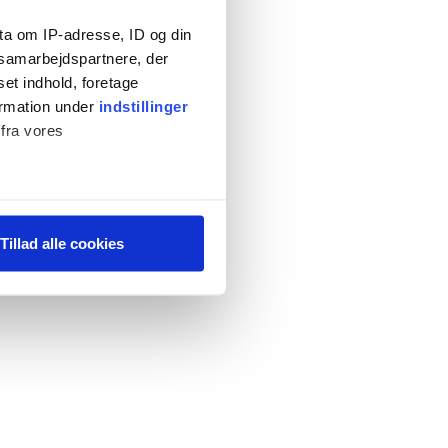
ta om IP-adresse, ID og din
s samarbejdspartnere, der
set indhold, foretage
ormation under
indstillinger
 fra vores
ter
Tillad alle cookies
ting)
 medier og til at analysere
 for sociale medier,
e oplysninger, du har givet
s, hvis du fortsætter med at