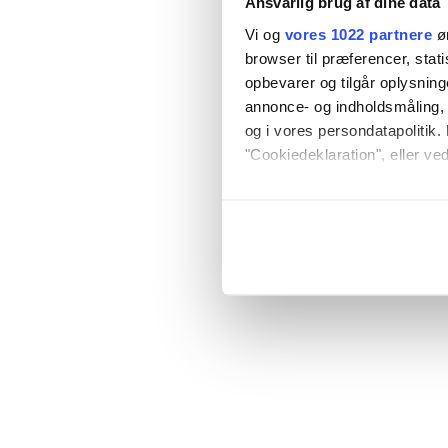
Ansvarlig brug af dine data
Vi og
vores 1022 partnere
øn
browser til præferencer, stat
opbevarer og tilgår oplysning
annonce- og indholdsmåling,
og i vores persondatapolitik. 
"Cookiedeklaration", eller ved
Hvis du tillader det, vil vi og
Indsamle præcise oply
Identificere din enhed
Dine valg anvendes på hele w
Vi bruger cookies til at tilpas
vores trafik. Vi deler også o
annonceringspartnere og anal
dem, eller som de har indsaml
anvende vores hjemmeside.