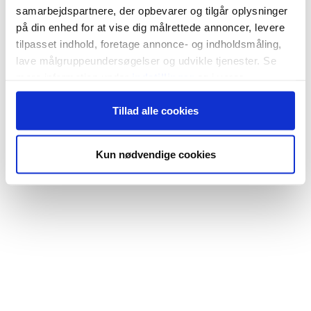
samarbejdspartnere, der opbevarer og tilgår oplysninger
på din enhed for at vise dig målrettede annoncer, levere
tilpasset indhold, foretage annonce- og indholdsmåling,
lave målgruppeundersøgelser og udvikle tjenester. Se
mere information under
indstillinger
og i vores
persondatapolitik. Du kan altid trække dit samtykke
Tillad alle cookies
tilbage eller ændre indstillinger fra vores
"Cookiedeklaration", eller ved at trykke på "Privacy
trigger" ikonet.
Kun nødvendige cookies
Hvis du tillader det, vil vi også gerne:
Indsamle præcise oplysninger om din placering,
der kan være nøjagtig inden for få meter
Identificere din enhed baseret på en scanning af
dens unikke karakteristika (fingerprinting)
Dine valg anvendes på hele websitet.
Vi bruger cookies til at tilpasse vores indhold og