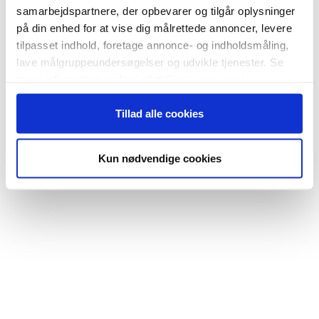
samarbejdspartnere, der opbevarer og tilgår oplysninger
på din enhed for at vise dig målrettede annoncer, levere
tilpasset indhold, foretage annonce- og indholdsmåling,
lave målgruppeundersøgelser og udvikle tjenester. Se
mere information under
indstillinger
og i vores
persondatapolitik. Du kan altid trække dit samtykke
Tillad alle cookies
tilbage eller ændre indstillinger fra vores
"Cookiedeklaration", eller ved at trykke på "Privacy
trigger" ikonet.
Kun nødvendige cookies
Hvis du tillader det, vil vi også gerne:
Indsamle præcise oplysninger om din placering,
der kan være nøjagtig inden for få meter
Identificere din enhed baseret på en scanning af
dens unikke karakteristika (fingerprinting)
Dine valg anvendes på hele websitet.
Vi bruger cookies til at tilpasse vores indhold og