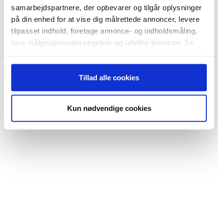
samarbejdspartnere, der opbevarer og tilgår oplysninger
på din enhed for at vise dig målrettede annoncer, levere
tilpasset indhold, foretage annonce- og indholdsmåling,
lave målgruppeundersøgelser og udvikle tjenester. Se
mere information under
indstillinger
og i vores
persondatapolitik. Du kan altid trække dit samtykke
Tillad alle cookies
tilbage eller ændre indstillinger fra vores
"Cookiedeklaration", eller ved at trykke på "Privacy
trigger" ikonet.
Kun nødvendige cookies
Hvis du tillader det, vil vi også gerne:
Indsamle præcise oplysninger om din placering,
der kan være nøjagtig inden for få meter
Identificere din enhed baseret på en scanning af
dens unikke karakteristika (fingerprinting)
Dine valg anvendes på hele websitet.
Vi bruger cookies til at tilpasse vores indhold og