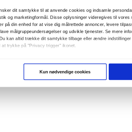
sker dit samtykke til at anvende cookies og indsamle personda
istik og marketingformål. Disse oplysninger videregives til vore
er på din enhed for at vise dig målrettede annoncer, levere tilpas
 lave målgruppeundersøgelser og udvikle tjenester. Se mere inf
Du kan altid trække dit samtykke tilbage eller ændre indstillinger
 at trykke på "Privacy trigger" ikonet.
så gerne:
sninger om din placering, der kan være nøjagtig inden for få me
Kun nødvendige cookies
 baseret på en scanning af dens unikke karakteristika (fingerprin
ebsitet.
se vores indhold og annoncer, til at vise dig funktioner til sociale
plysninger om din brug af vores website med vores partnere inden
ysepartnere. Vores partnere kan kombinere disse data med andr
et fra din brug af deres tjenester. Du samtykker til vores cookie