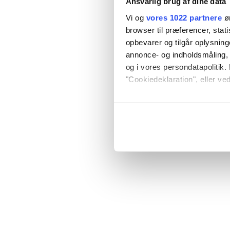
Ansvarlig brug af dine data
Vi og
vores 1022 partnere
øn
browser til præferencer, stat
opbevarer og tilgår oplysning
annonce- og indholdsmåling,
og i vores persondatapolitik. 
"Cookiedeklaration", eller ved
Hvis du tillader det, vil vi og
Indsamle præcise oply
Identificere din enhed
Dine valg anvendes på hele w
Vi bruger cookies til at tilpas
vores trafik. Vi deler også o
annonceringspartnere og anal
dem, eller som de har indsaml
anvende vores hjemmeside.