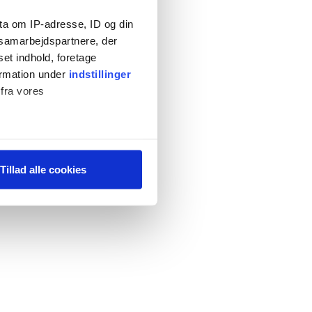
ta om IP-adresse, ID og din
s samarbejdspartnere, der
set indhold, foretage
ormation under
indstillinger
 fra vores
ter
Tillad alle cookies
ting)
 medier og til at analysere
 for sociale medier,
e oplysninger, du har givet
s, hvis du fortsætter med at