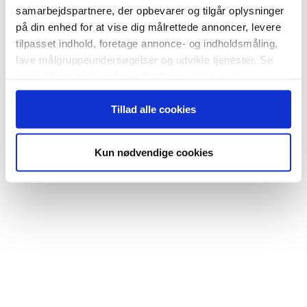
samarbejdspartnere, der opbevarer og tilgår oplysninger
på din enhed for at vise dig målrettede annoncer, levere
tilpasset indhold, foretage annonce- og indholdsmåling,
lave målgruppeundersøgelser og udvikle tjenester. Se
mere information under
indstillinger
og i vores
persondatapolitik. Du kan altid trække dit samtykke
Tillad alle cookies
tilbage eller ændre indstillinger fra vores
"Cookiedeklaration", eller ved at trykke på "Privacy
trigger" ikonet.
Kun nødvendige cookies
Hvis du tillader det, vil vi også gerne:
Indsamle præcise oplysninger om din placering,
der kan være nøjagtig inden for få meter
Identificere din enhed baseret på en scanning af
dens unikke karakteristika (fingerprinting)
Dine valg anvendes på hele websitet.
Vi bruger cookies til at tilpasse vores indhold og