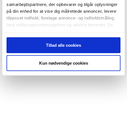
samarbejdspartnere, der opbevarer og tilgår oplysninger
på din enhed for at vise dig målrettede annoncer, levere
tilpasset indhold, foretage annonce- og indholdsmåling,
lave målgruppeundersøgelser og udvikle tjenester. Se
mere information under
indstillinger
og i vores
persondatapolitik. Du kan altid trække dit samtykke
Tillad alle cookies
tilbage eller ændre indstillinger fra vores
"Cookiedeklaration", eller ved at trykke på "Privacy
trigger" ikonet.
Kun nødvendige cookies
Hvis du tillader det, vil vi også gerne:
Indsamle præcise oplysninger om din placering,
der kan være nøjagtig inden for få meter
Identificere din enhed baseret på en scanning af
dens unikke karakteristika (fingerprinting)
Dine valg anvendes på hele websitet.
Vi bruger cookies til at tilpasse vores indhold og