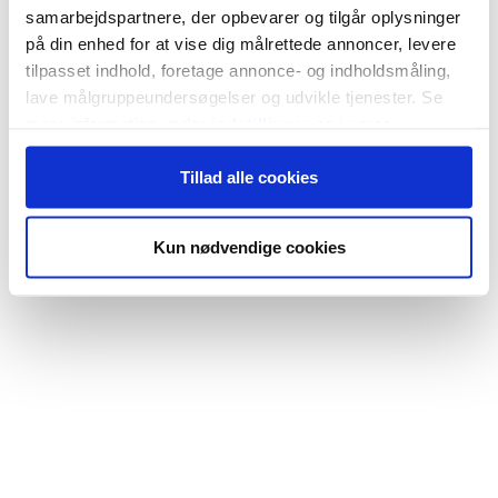
samarbejdspartnere, der opbevarer og tilgår oplysninger
på din enhed for at vise dig målrettede annoncer, levere
tilpasset indhold, foretage annonce- og indholdsmåling,
lave målgruppeundersøgelser og udvikle tjenester. Se
mere information under
indstillinger
og i vores
persondatapolitik. Du kan altid trække dit samtykke
Tillad alle cookies
tilbage eller ændre indstillinger fra vores
"Cookiedeklaration", eller ved at trykke på "Privacy
trigger" ikonet.
Kun nødvendige cookies
Hvis du tillader det, vil vi også gerne:
Indsamle præcise oplysninger om din placering,
der kan være nøjagtig inden for få meter
Identificere din enhed baseret på en scanning af
dens unikke karakteristika (fingerprinting)
Dine valg anvendes på hele websitet.
Vi bruger cookies til at tilpasse vores indhold og