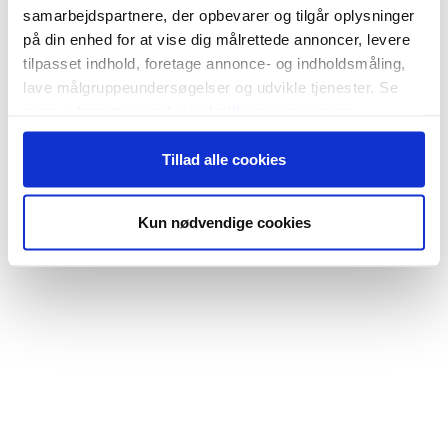
samarbejdspartnere, der opbevarer og tilgår oplysninger
på din enhed for at vise dig målrettede annoncer, levere
tilpasset indhold, foretage annonce- og indholdsmåling,
lave målgruppeundersøgelser og udvikle tjenester. Se
mere information under
indstillinger
og i vores
persondatapolitik. Du kan altid trække dit samtykke
Tillad alle cookies
tilbage eller ændre indstillinger fra vores
"Cookiedeklaration", eller ved at trykke på "Privacy
trigger" ikonet.
Kun nødvendige cookies
Hvis du tillader det, vil vi også gerne:
Indsamle præcise oplysninger om din placering,
der kan være nøjagtig inden for få meter
Identificere din enhed baseret på en scanning af
dens unikke karakteristika (fingerprinting)
Dine valg anvendes på hele websitet.
Vi bruger cookies til at tilpasse vores indhold og