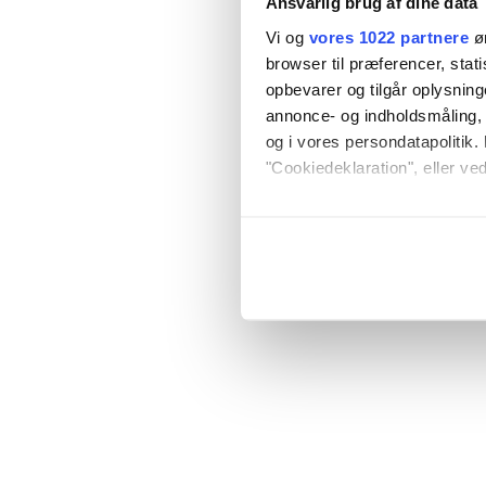
Ansvarlig brug af dine data
Vi og
vores 1022 partnere
øn
browser til præferencer, stat
opbevarer og tilgår oplysning
annonce- og indholdsmåling,
og i vores persondatapolitik. 
"Cookiedeklaration", eller ved
Hvis du tillader det, vil vi og
Indsamle præcise oply
Identificere din enhed
Dine valg anvendes på hele w
Vi bruger cookies til at tilpas
vores trafik. Vi deler også o
annonceringspartnere og anal
dem, eller som de har indsaml
anvende vores hjemmeside.