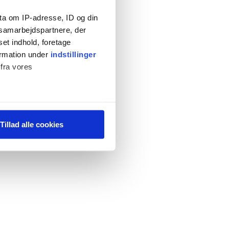
ta om IP-adresse, ID og din
s samarbejdspartnere, der
set indhold, foretage
ormation under
indstillinger
 fra vores
ter
Tillad alle cookies
ting)
 medier og til at analysere
 for sociale medier,
e oplysninger, du har givet
s, hvis du fortsætter med at