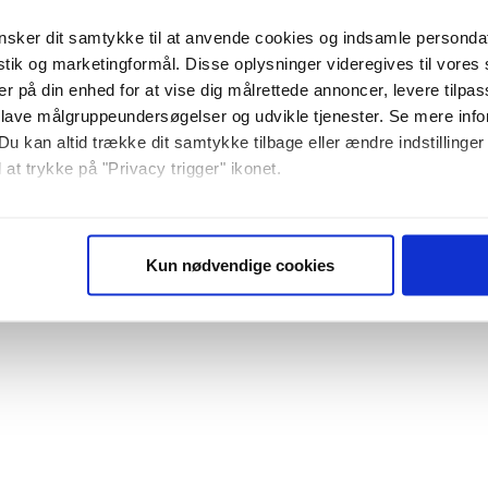
sker dit samtykke til at anvende cookies og indsamle personda
istik og marketingformål. Disse oplysninger videregives til vore
er på din enhed for at vise dig målrettede annoncer, levere tilpas
 lave målgruppeundersøgelser og udvikle tjenester. Se mere inf
Du kan altid trække dit samtykke tilbage eller ændre indstillinger
 at trykke på "Privacy trigger" ikonet.
så gerne:
sninger om din placering, der kan være nøjagtig inden for få me
Kun nødvendige cookies
 baseret på en scanning af dens unikke karakteristika (fingerprin
ebsitet.
se vores indhold og annoncer, til at vise dig funktioner til sociale
plysninger om din brug af vores website med vores partnere inden
ysepartnere. Vores partnere kan kombinere disse data med andr
et fra din brug af deres tjenester. Du samtykker til vores cookie