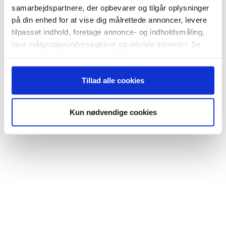
samarbejdspartnere, der opbevarer og tilgår oplysninger
på din enhed for at vise dig målrettede annoncer, levere
tilpasset indhold, foretage annonce- og indholdsmåling,
lave målgruppeundersøgelser og udvikle tjenester. Se
mere information under
indstillinger
og i vores
persondatapolitik. Du kan altid trække dit samtykke
Tillad alle cookies
tilbage eller ændre indstillinger fra vores
"Cookiedeklaration", eller ved at trykke på "Privacy
trigger" ikonet.
Kun nødvendige cookies
Hvis du tillader det, vil vi også gerne:
Indsamle præcise oplysninger om din placering,
der kan være nøjagtig inden for få meter
Identificere din enhed baseret på en scanning af
dens unikke karakteristika (fingerprinting)
Dine valg anvendes på hele websitet.
Vi bruger cookies til at tilpasse vores indhold og