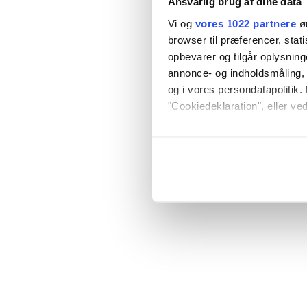
Ansvarlig brug af dine data
Vi og
vores 1022 partnere
øn
browser til præferencer, stat
opbevarer og tilgår oplysning
annonce- og indholdsmåling,
og i vores persondatapolitik. 
"Cookiedeklaration", eller ved
Hvis du tillader det, vil vi og
Indsamle præcise oply
Identificere din enhed
Dine valg anvendes på hele w
Vi bruger cookies til at tilpas
vores trafik. Vi deler også o
annonceringspartnere og anal
dem, eller som de har indsaml
anvende vores hjemmeside.