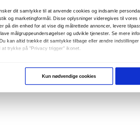
sker dit samtykke til at anvende cookies og indsamle personda
istik og marketingformål. Disse oplysninger videregives til vore
er på din enhed for at vise dig målrettede annoncer, levere tilpas
 lave målgruppeundersøgelser og udvikle tjenester. Se mere inf
Du kan altid trække dit samtykke tilbage eller ændre indstillinger
 at trykke på "Privacy trigger" ikonet.
så gerne:
sninger om din placering, der kan være nøjagtig inden for få me
Kun nødvendige cookies
 baseret på en scanning af dens unikke karakteristika (fingerprin
ebsitet.
se vores indhold og annoncer, til at vise dig funktioner til sociale
plysninger om din brug af vores website med vores partnere inden
ysepartnere. Vores partnere kan kombinere disse data med andr
et fra din brug af deres tjenester. Du samtykker til vores cookie