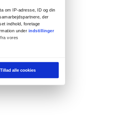
ta om IP-adresse, ID og din
s samarbejdspartnere, der
set indhold, foretage
ormation under
indstillinger
 fra vores
ter
Tillad alle cookies
ting)
 medier og til at analysere
 for sociale medier,
e oplysninger, du har givet
s, hvis du fortsætter med at