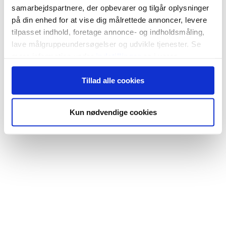
samarbejdspartnere, der opbevarer og tilgår oplysninger
på din enhed for at vise dig målrettede annoncer, levere
tilpasset indhold, foretage annonce- og indholdsmåling,
lave målgruppeundersøgelser og udvikle tjenester. Se
mere information under
indstillinger
og i vores
persondatapolitik. Du kan altid trække dit samtykke
Tillad alle cookies
tilbage eller ændre indstillinger fra vores
"Cookiedeklaration", eller ved at trykke på "Privacy
trigger" ikonet.
Kun nødvendige cookies
Hvis du tillader det, vil vi også gerne:
Indsamle præcise oplysninger om din placering,
der kan være nøjagtig inden for få meter
Identificere din enhed baseret på en scanning af
dens unikke karakteristika (fingerprinting)
Dine valg anvendes på hele websitet.
Vi bruger cookies til at tilpasse vores indhold og