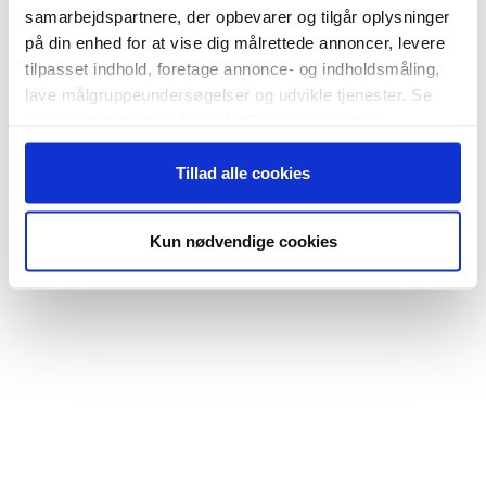
samarbejdspartnere, der opbevarer og tilgår oplysninger
på din enhed for at vise dig målrettede annoncer, levere
tilpasset indhold, foretage annonce- og indholdsmåling,
lave målgruppeundersøgelser og udvikle tjenester. Se
mere information under
indstillinger
og i vores
persondatapolitik. Du kan altid trække dit samtykke
Tillad alle cookies
tilbage eller ændre indstillinger fra vores
"Cookiedeklaration", eller ved at trykke på "Privacy
trigger" ikonet.
Kun nødvendige cookies
Hvis du tillader det, vil vi også gerne:
Indsamle præcise oplysninger om din placering,
der kan være nøjagtig inden for få meter
Identificere din enhed baseret på en scanning af
dens unikke karakteristika (fingerprinting)
Dine valg anvendes på hele websitet.
Vi bruger cookies til at tilpasse vores indhold og