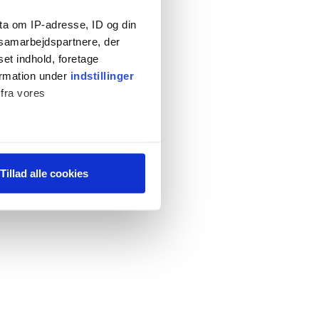
ta om IP-adresse, ID og din
s samarbejdspartnere, der
set indhold, foretage
ormation under
indstillinger
 fra vores
ter
Tillad alle cookies
ting)
 medier og til at analysere
 for sociale medier,
e oplysninger, du har givet
s, hvis du fortsætter med at