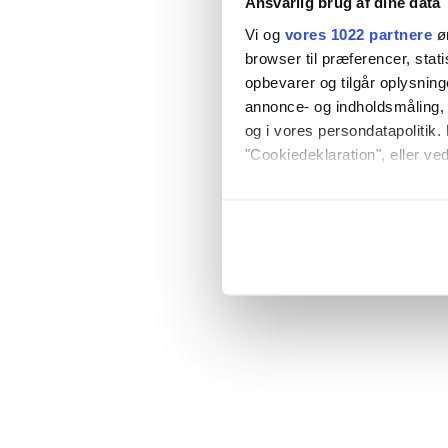
Ansvarlig brug af dine data
Vi og
vores 1022 partnere
øn
browser til præferencer, stat
opbevarer og tilgår oplysning
annonce- og indholdsmåling,
og i vores persondatapolitik. 
"Cookiedeklaration", eller ved
Hvis du tillader det, vil vi og
Indsamle præcise oply
Identificere din enhed
Dine valg anvendes på hele w
Vi bruger cookies til at tilpas
vores trafik. Vi deler også o
annonceringspartnere og anal
dem, eller som de har indsaml
anvende vores hjemmeside.