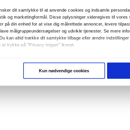
sker dit samtykke til at anvende cookies og indsamle personda
istik og marketingformål. Disse oplysninger videregives til vore
er på din enhed for at vise dig målrettede annoncer, levere tilpas
 lave målgruppeundersøgelser og udvikle tjenester. Se mere inf
Du kan altid trække dit samtykke tilbage eller ændre indstillinger
 at trykke på "Privacy trigger" ikonet.
så gerne:
sninger om din placering, der kan være nøjagtig inden for få me
Kun nødvendige cookies
 baseret på en scanning af dens unikke karakteristika (fingerprin
ebsitet.
se vores indhold og annoncer, til at vise dig funktioner til sociale
plysninger om din brug af vores website med vores partnere inden
ysepartnere. Vores partnere kan kombinere disse data med andr
et fra din brug af deres tjenester. Du samtykker til vores cookie