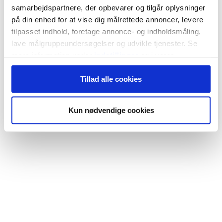
samarbejdspartnere, der opbevarer og tilgår oplysninger
på din enhed for at vise dig målrettede annoncer, levere
tilpasset indhold, foretage annonce- og indholdsmåling,
lave målgruppeundersøgelser og udvikle tjenester. Se
mere information under
indstillinger
og i vores
persondatapolitik. Du kan altid trække dit samtykke
Tillad alle cookies
tilbage eller ændre indstillinger fra vores
"Cookiedeklaration", eller ved at trykke på "Privacy
trigger" ikonet.
Kun nødvendige cookies
Hvis du tillader det, vil vi også gerne:
Indsamle præcise oplysninger om din placering,
der kan være nøjagtig inden for få meter
Identificere din enhed baseret på en scanning af
dens unikke karakteristika (fingerprinting)
Dine valg anvendes på hele websitet.
Vi bruger cookies til at tilpasse vores indhold og