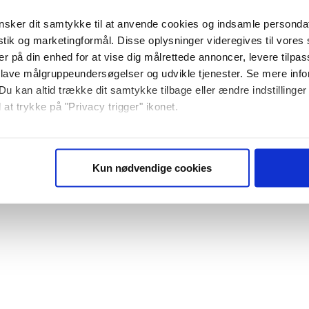
sker dit samtykke til at anvende cookies og indsamle personda
istik og marketingformål. Disse oplysninger videregives til vore
er på din enhed for at vise dig målrettede annoncer, levere tilpas
 lave målgruppeundersøgelser og udvikle tjenester. Se mere inf
Du kan altid trække dit samtykke tilbage eller ændre indstillinger
 at trykke på "Privacy trigger" ikonet.
så gerne:
sninger om din placering, der kan være nøjagtig inden for få me
Kun nødvendige cookies
 baseret på en scanning af dens unikke karakteristika (fingerprin
ebsitet.
se vores indhold og annoncer, til at vise dig funktioner til sociale
plysninger om din brug af vores website med vores partnere inden
ysepartnere. Vores partnere kan kombinere disse data med andr
et fra din brug af deres tjenester. Du samtykker til vores cookie