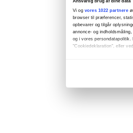
Ansvarlig brug af dine data
Vi og
vores 1022 partnere
øn
browser til præferencer, stat
opbevarer og tilgår oplysning
annonce- og indholdsmåling,
og i vores persondatapolitik. 
"Cookiedeklaration", eller ved
Hvis du tillader det, vil vi og
Indsamle præcise oply
Identificere din enhed
Dine valg anvendes på hele w
Vi bruger cookies til at tilpas
vores trafik. Vi deler også o
annonceringspartnere og anal
dem, eller som de har indsaml
anvende vores hjemmeside.