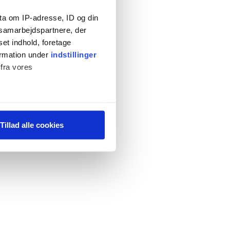
ta om IP-adresse, ID og din
s samarbejdspartnere, der
set indhold, foretage
ormation under
indstillinger
 fra vores
ter
Tillad alle cookies
ting)
 medier og til at analysere
 for sociale medier,
e oplysninger, du har givet
s, hvis du fortsætter med at