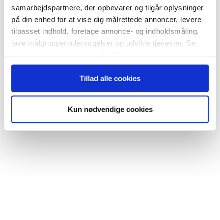
samarbejdspartnere, der opbevarer og tilgår oplysninger
på din enhed for at vise dig målrettede annoncer, levere
tilpasset indhold, foretage annonce- og indholdsmåling,
lave målgruppeundersøgelser og udvikle tjenester. Se
mere information under
indstillinger
og i vores
persondatapolitik. Du kan altid trække dit samtykke
Tillad alle cookies
tilbage eller ændre indstillinger fra vores
"Cookiedeklaration", eller ved at trykke på "Privacy
trigger" ikonet.
Kun nødvendige cookies
Hvis du tillader det, vil vi også gerne:
Indsamle præcise oplysninger om din placering,
der kan være nøjagtig inden for få meter
Identificere din enhed baseret på en scanning af
dens unikke karakteristika (fingerprinting)
Dine valg anvendes på hele websitet.
Vi bruger cookies til at tilpasse vores indhold og