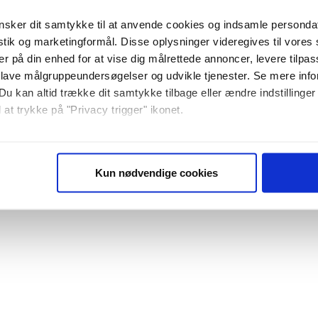
sker dit samtykke til at anvende cookies og indsamle personda
istik og marketingformål. Disse oplysninger videregives til vore
er på din enhed for at vise dig målrettede annoncer, levere tilpas
 lave målgruppeundersøgelser og udvikle tjenester. Se mere inf
Du kan altid trække dit samtykke tilbage eller ændre indstillinger
 at trykke på "Privacy trigger" ikonet.
så gerne:
sninger om din placering, der kan være nøjagtig inden for få me
Kun nødvendige cookies
 baseret på en scanning af dens unikke karakteristika (fingerprin
ebsitet.
se vores indhold og annoncer, til at vise dig funktioner til sociale
plysninger om din brug af vores website med vores partnere inden
ysepartnere. Vores partnere kan kombinere disse data med andr
et fra din brug af deres tjenester. Du samtykker til vores cookie