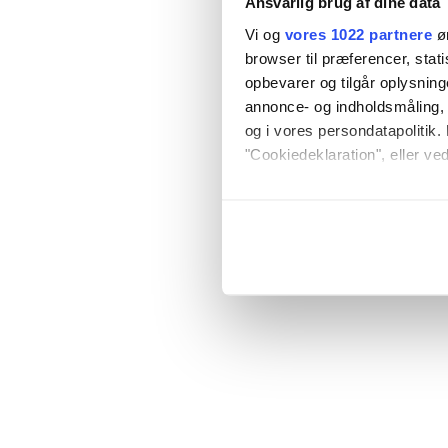
Ansvarlig brug af dine data
Vi og
vores 1022 partnere
øn
browser til præferencer, stat
opbevarer og tilgår oplysning
annonce- og indholdsmåling,
og i vores persondatapolitik. 
"Cookiedeklaration", eller ved
Hvis du tillader det, vil vi og
Indsamle præcise oply
Identificere din enhed
Dine valg anvendes på hele w
Vi bruger cookies til at tilpas
vores trafik. Vi deler også o
annonceringspartnere og anal
dem, eller som de har indsaml
anvende vores hjemmeside.