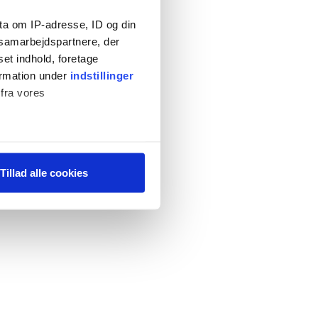
ta om IP-adresse, ID og din
s samarbejdspartnere, der
set indhold, foretage
ormation under
indstillinger
 fra vores
ter
Tillad alle cookies
ting)
 medier og til at analysere
 for sociale medier,
e oplysninger, du har givet
s, hvis du fortsætter med at