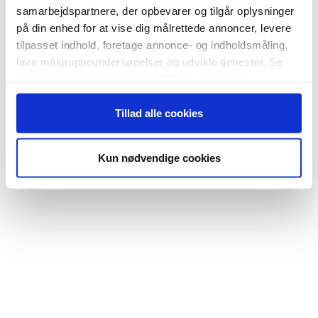
samarbejdspartnere, der opbevarer og tilgår oplysninger
på din enhed for at vise dig målrettede annoncer, levere
tilpasset indhold, foretage annonce- og indholdsmåling,
lave målgruppeundersøgelser og udvikle tjenester. Se
mere information under
indstillinger
og i vores
persondatapolitik. Du kan altid trække dit samtykke
Tillad alle cookies
tilbage eller ændre indstillinger fra vores
"Cookiedeklaration", eller ved at trykke på "Privacy
trigger" ikonet.
Kun nødvendige cookies
Hvis du tillader det, vil vi også gerne:
Indsamle præcise oplysninger om din placering,
der kan være nøjagtig inden for få meter
Identificere din enhed baseret på en scanning af
dens unikke karakteristika (fingerprinting)
Dine valg anvendes på hele websitet.
Vi bruger cookies til at tilpasse vores indhold og