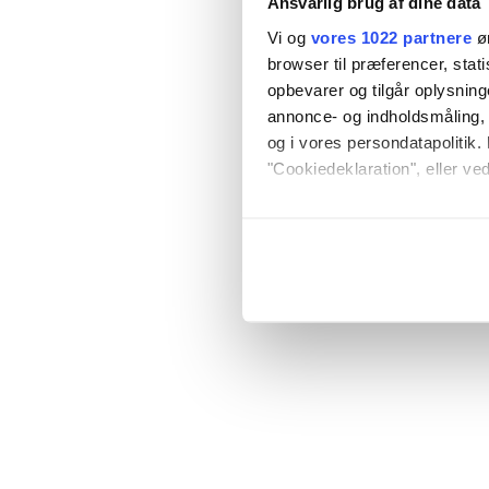
Ansvarlig brug af dine data
Vi og
vores 1022 partnere
øn
browser til præferencer, stat
opbevarer og tilgår oplysning
annonce- og indholdsmåling,
og i vores persondatapolitik. 
"Cookiedeklaration", eller ved
Hvis du tillader det, vil vi og
Indsamle præcise oply
Identificere din enhed
Dine valg anvendes på hele w
Vi bruger cookies til at tilpas
vores trafik. Vi deler også o
annonceringspartnere og anal
dem, eller som de har indsaml
anvende vores hjemmeside.