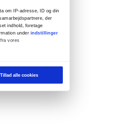
ta om IP-adresse, ID og din
s samarbejdspartnere, der
set indhold, foretage
ormation under
indstillinger
 fra vores
ter
Tillad alle cookies
ting)
 medier og til at analysere
 for sociale medier,
e oplysninger, du har givet
s, hvis du fortsætter med at