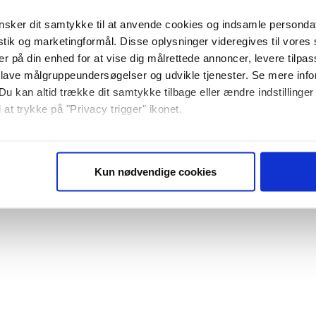
sker dit samtykke til at anvende cookies og indsamle personda
istik og marketingformål. Disse oplysninger videregives til vore
er på din enhed for at vise dig målrettede annoncer, levere tilpas
 lave målgruppeundersøgelser og udvikle tjenester. Se mere inf
Du kan altid trække dit samtykke tilbage eller ændre indstillinger
 at trykke på "Privacy trigger" ikonet.
så gerne:
sninger om din placering, der kan være nøjagtig inden for få me
Kun nødvendige cookies
 baseret på en scanning af dens unikke karakteristika (fingerprin
ebsitet.
se vores indhold og annoncer, til at vise dig funktioner til sociale
plysninger om din brug af vores website med vores partnere inden
ysepartnere. Vores partnere kan kombinere disse data med andr
et fra din brug af deres tjenester. Du samtykker til vores cookie