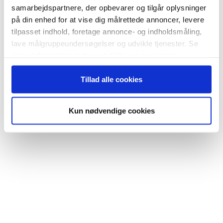
samarbejdspartnere, der opbevarer og tilgår oplysninger
på din enhed for at vise dig målrettede annoncer, levere
tilpasset indhold, foretage annonce- og indholdsmåling,
lave målgruppeundersøgelser og udvikle tjenester. Se
mere information under
indstillinger
og i vores
persondatapolitik. Du kan altid trække dit samtykke
Tillad alle cookies
tilbage eller ændre indstillinger fra vores
"Cookiedeklaration", eller ved at trykke på "Privacy
trigger" ikonet.
Kun nødvendige cookies
Hvis du tillader det, vil vi også gerne:
Indsamle præcise oplysninger om din placering,
der kan være nøjagtig inden for få meter
Identificere din enhed baseret på en scanning af
dens unikke karakteristika (fingerprinting)
Dine valg anvendes på hele websitet.
Vi bruger cookies til at tilpasse vores indhold og