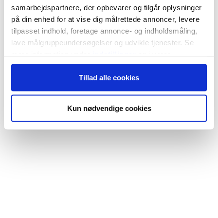
samarbejdspartnere, der opbevarer og tilgår oplysninger
på din enhed for at vise dig målrettede annoncer, levere
tilpasset indhold, foretage annonce- og indholdsmåling,
lave målgruppeundersøgelser og udvikle tjenester. Se
mere information under
indstillinger
og i vores
persondatapolitik. Du kan altid trække dit samtykke
Tillad alle cookies
tilbage eller ændre indstillinger fra vores
"Cookiedeklaration", eller ved at trykke på "Privacy
trigger" ikonet.
Kun nødvendige cookies
Hvis du tillader det, vil vi også gerne:
Indsamle præcise oplysninger om din placering,
der kan være nøjagtig inden for få meter
Identificere din enhed baseret på en scanning af
dens unikke karakteristika (fingerprinting)
Dine valg anvendes på hele websitet.
Vi bruger cookies til at tilpasse vores indhold og